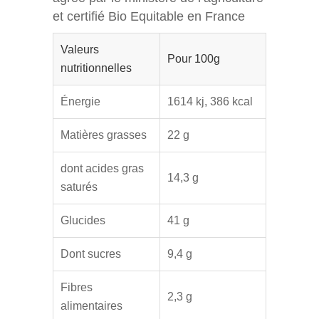
et certifié Bio Equitable en France
Valeurs
Pour 100g
nutritionnelles
Énergie
1614 kj, 386 kcal
Matières grasses
22 g
dont acides gras
14,3 g
saturés
Glucides
41 g
Dont sucres
9,4 g
Fibres
2,3 g
alimentaires