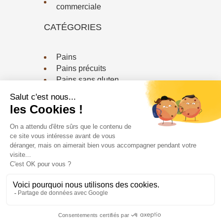
commerciale
CATÉGORIES
Pains
Pains précuits
Pains sans gluten
Viennoiserie / Biscuiterie
CONTACTEZ-NOUS
Téléphone :
03 20 79 18 64
Email :
contact@fournildessaveurs.fr
Le Fournil bio ©2024
-
Gestion des cookies
-
Mentions légales
-
Politiques de confidentialités