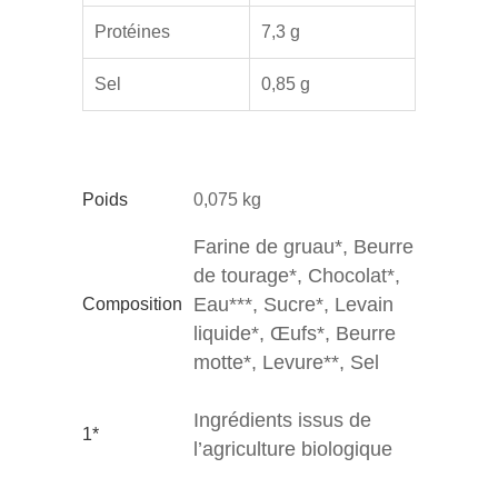
Protéines
7,3 g
Sel
0,85 g
Poids
0,075 kg
Farine de gruau*, Beurre
de tourage*, Chocolat*,
Eau***, Sucre*, Levain
Composition
liquide*, Œufs*, Beurre
motte*, Levure**, Sel
Ingrédients issus de
1*
l’agriculture biologique