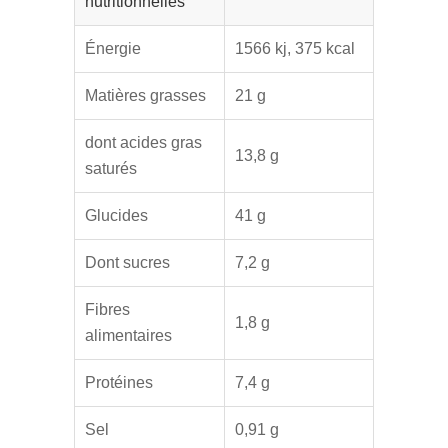
nutritionnelles
Énergie
1566 kj, 375 kcal
Matières grasses
21 g
dont acides gras
13,8 g
saturés
Glucides
41 g
Dont sucres
7,2 g
Fibres
1,8 g
alimentaires
Protéines
7,4 g
Sel
0,91 g