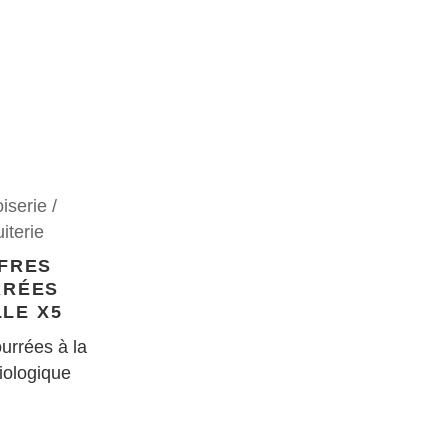
iserie /
iterie
FRES
RRÉES
LLE X5
urrées à la
biologique