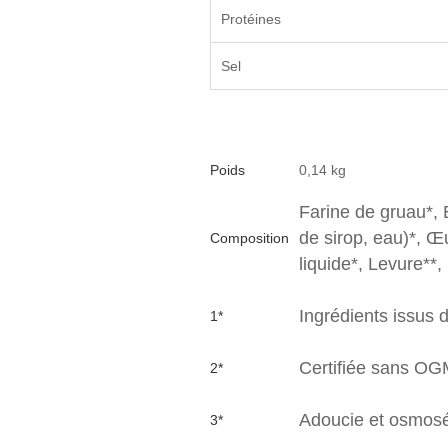
Protéines
Sel
Poids
0,14 kg
Farine de gruau*, 
de sirop, eau)*, Œu
Composition
liquide*, Levure**
Ingrédients issus d
1*
Certifiée sans O
2*
Adoucie et osmos
3*