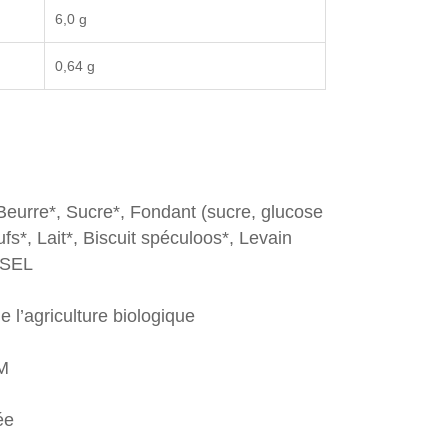
6,0 g
0,64 g
Beurre*, Sucre*, Fondant (sucre, glucose
fs*, Lait*, Biscuit spéculoos*, Levain
, SEL
e l’agriculture biologique
GM
ée