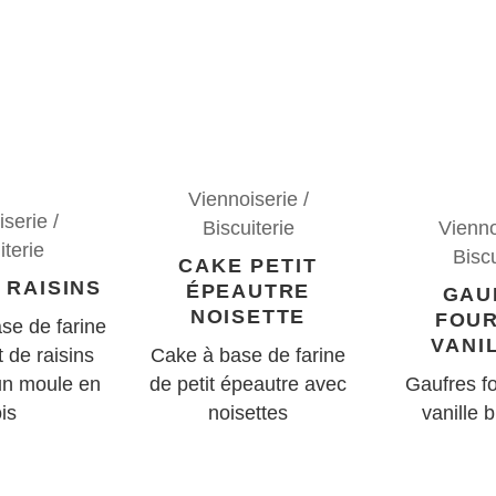
Viennoiserie /
serie /
Biscuiterie
Vienno
iterie
Biscu
CAKE PETIT
 RAISINS
ÉPEAUTRE
GAU
NOISETTE
FOU
se de farine
VANI
 de raisins
Cake à base de farine
un moule en
de petit épeautre avec
Gaufres fo
is
noisettes
vanille 