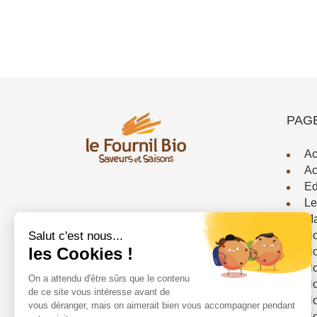
PAG
Ac
Ac
Ed
Le
Ma
No
No
No
No
No
No