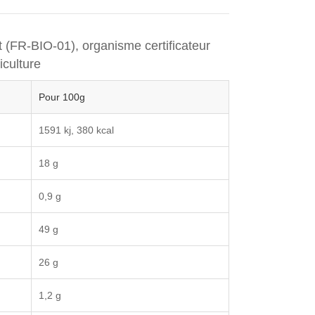
rt (FR-BIO-01), organisme certificateur
iculture
Pour 100g
1591 kj, 380 kcal
18 g
0,9 g
49 g
26 g
1,2 g