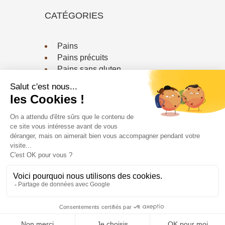
CATÉGORIES
Pains
Pains précuits
Pains sans gluten
Viennoiserie / Biscuiterie
CONTACTEZ-NOUS
Téléphone :
03 20 79 18 64
Email :
contact@fournildessaveurs.fr
Le Fournil bio ©2024
-
Gestion des cookies
-
Mentions légales
-
Politiques de confidentialités