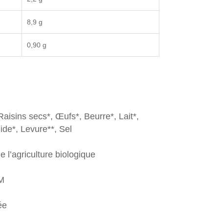
8,9 g
0,90 g
Raisins secs*, Œufs*, Beurre*, Lait*,
ide*, Levure**, Sel
e l’agriculture biologique
GM
ée