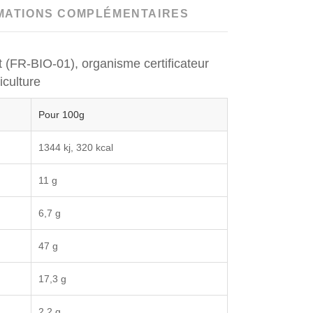
MATIONS COMPLÉMENTAIRES
rt (FR-BIO-01), organisme certificateur
iculture
Pour 100g
1344 kj, 320 kcal
11 g
6,7 g
47 g
17,3 g
2,2 g