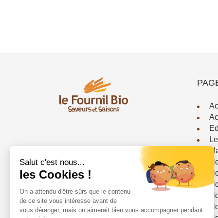
PAG
Ac
Ac
Ed
Le
Ma
No
No
No
No
No
No