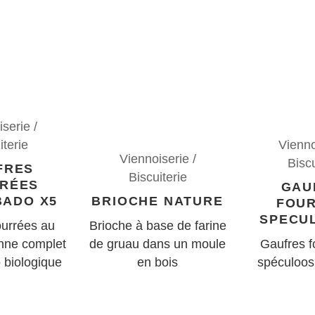
serie /
iterie
Vienno
Viennoiserie /
Biscu
FRES
Biscuiterie
RÉES
GAU
ADO X5
BRIOCHE NATURE
FOU
SPECU
ourrées au
Brioche à base de farine
nne complet
de gruau dans un moule
Gaufres f
biologique
en bois
spéculoos