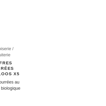
iserie /
iterie
FRES
RRÉES
LOOS X5
ourrées au
 biologique