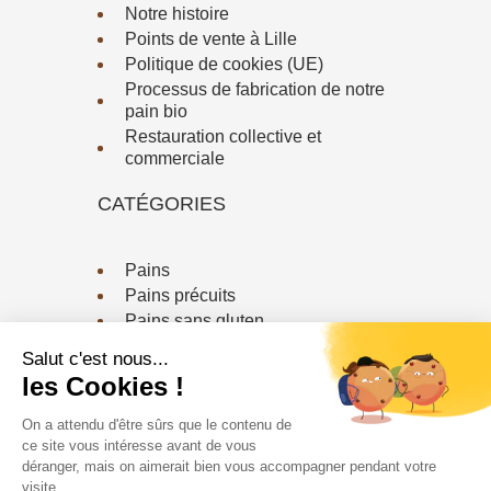
Notre histoire
Points de vente à Lille
Politique de cookies (UE)
Processus de fabrication de notre
pain bio
Restauration collective et
commerciale
CATÉGORIES
Pains
Pains précuits
Pains sans gluten
Viennoiserie / Biscuiterie
CONTACTEZ-NOUS
Téléphone :
03 20 79 18 64
Email :
contact@fournildessaveurs.fr