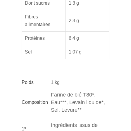
Dont sucres
1,3 g
Fibres
2,3 g
alimentaires
Protéines
6,4 g
Sel
1,07 g
Poids
1 kg
Farine de blé T80*,
Eau***, Levain liquide*,
Composition
Sel, Levure**
Ingrédients issus de
1*