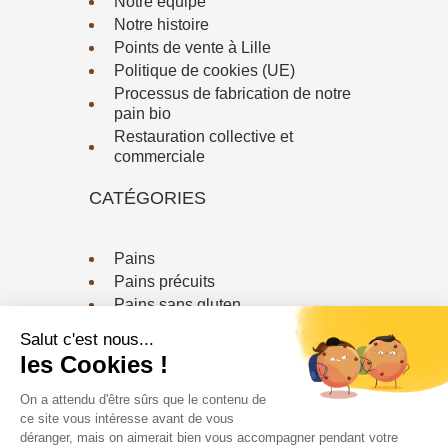
Notre équipe
Notre histoire
Points de vente à Lille
Politique de cookies (UE)
Processus de fabrication de notre
pain bio
Restauration collective et
commerciale
CATÉGORIES
Pains
Pains précuits
Pains sans gluten
Viennoiserie / Biscuiterie
CONTACTEZ-NOUS
Téléphone :
03 20 79 18 64