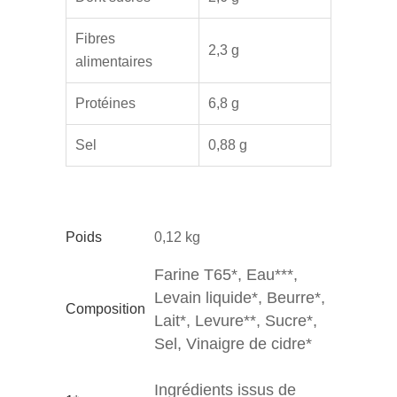
Fibres
2,3 g
alimentaires
Protéines
6,8 g
Sel
0,88 g
Poids
0,12 kg
Farine T65*, Eau***,
Levain liquide*, Beurre*,
Composition
Lait*, Levure**, Sucre*,
Sel, Vinaigre de cidre*
Ingrédients issus de