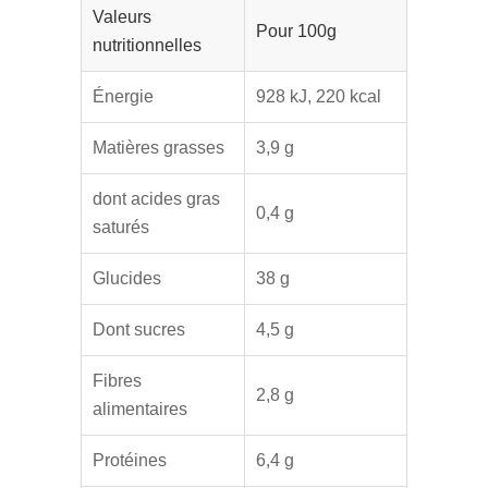
Valeurs
Pour 100g
nutritionnelles
Énergie
928 kJ, 220 kcal
Matières grasses
3,9 g
dont acides gras
0,4 g
saturés
Glucides
38 g
Dont sucres
4,5 g
Fibres
2,8 g
alimentaires
Protéines
6,4 g