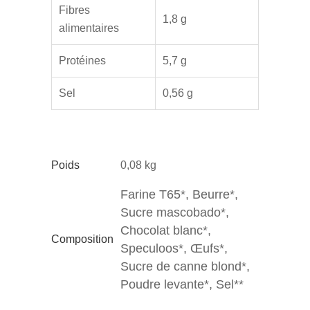
Fibres
1,8 g
alimentaires
Protéines
5,7 g
Sel
0,56 g
Poids
0,08 kg
Farine T65*, Beurre*,
Sucre mascobado*,
Chocolat blanc*,
Composition
Speculoos*, Œufs*,
Sucre de canne blond*,
Poudre levante*, Sel**