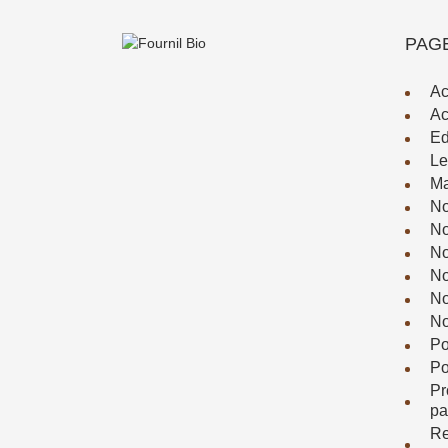
PAG
Ac
Ac
Ed
Le
Ma
No
No
No
No
No
No
Po
Po
Pr
pa
Re