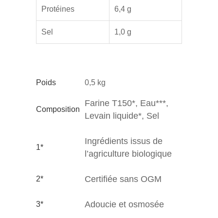
Protéines
6,4 g
Sel
1,0 g
Poids
0,5 kg
Farine T150*, Eau***,
Composition
Levain liquide*, Sel
Ingrédients issus de
1*
l’agriculture biologique
Certifiée sans OGM
2*
Adoucie et osmosée
3*