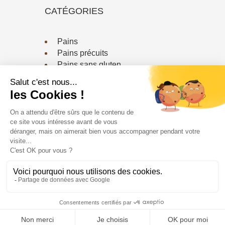
CATÉGORIES
Pains
Pains précuits
Pains sans gluten
Viennoiserie / Biscuiterie
CONTACTEZ-NOUS
Téléphone :
03 20 79 18 64
Email :
contact@fournildessaveurs.fr
Le Fournil bio ©2024
-
Gestion des cookies
-
Mentions légales
-
Politiques de confidentialités