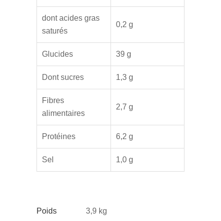
dont acides gras
0,2 g
saturés
Glucides
39 g
Dont sucres
1,3 g
Fibres
2,7 g
alimentaires
Protéines
6,2 g
Sel
1,0 g
Poids
3,9 kg